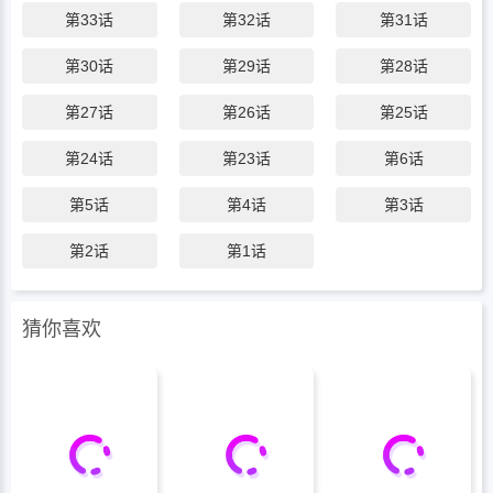
第33话
第32话
第31话
易感期失控的深夜，发现对方的后颈竟烙着
自己失控时咬下的痕迹——“暂时标记而
第30话
第29话
第28话
已，别多想。”“巧了，我连血型都开始嫉妒
能流进你身体里的一切。” 双A契约婚姻 ×
第27话
第26话
第25话
信息素战争 × 痛感上瘾 “是要继续当彼此的
第24话
第23话
第6话
毒药，还是承认…你早已戒不掉我这剂劣等
解药？”
第5话
第4话
第3话
第2话
第1话
猜你喜欢