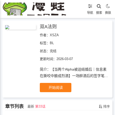
导航
搜索
换肤
双A法则
作者：XSZA
标签：
BL
状态：
完结
更新时间：2026-03-07
简介：【当两个Alpha被迫结婚后｜信息素
在撕咬中酿成烈酒】一场醉酒后的签字笔
误，让两大财阀的继承人李在河与张泰健被
开始阅读
迫绑定婚姻。两个天生该掌控一切的
Alpha，在婚礼当天就用信息素把礼堂压成
废墟。“合作可以，标记休想。”“正合我意，
章节列表
最新
第33话
排序
我嫌你的气味呛人。”他们在家用监控互相
下套，在董事会用股价彼此绞杀，却在某个