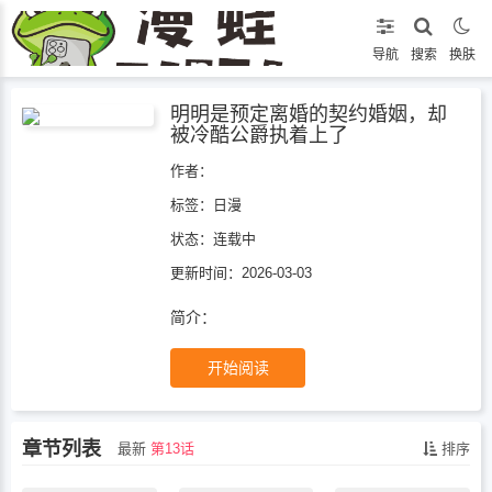
导航
搜索
换肤
明明是预定离婚的契约婚姻，却
被冷酷公爵执着上了
作者：
标签：
日漫
状态：
连载中
更新时间：2026-03-03
简介：
开始阅读
章节列表
最新
第13话
排序